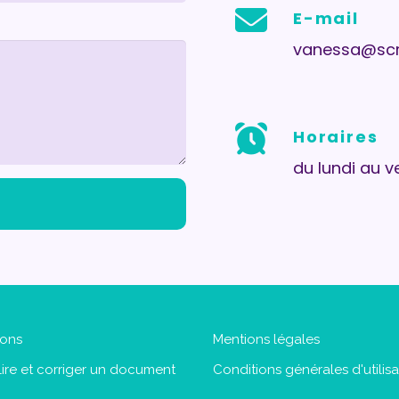
E-mail
vanessa@scri
Horaires
du lundi au v
ions
Mentions légales
elire et corriger un document
Conditions générales d'utilisa