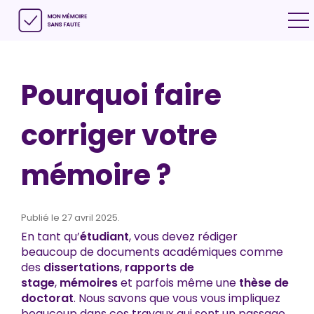
ggle navigation
Pourquoi faire
corriger votre
mémoire ?
Publié le 27 avril 2025.
En tant qu’
étudiant
, vous devez rédiger
beaucoup de documents académiques comme
des
dissertations
,
rapports de
stage
,
mémoires
et parfois même une
thèse de
doctorat
. Nous savons que vous vous impliquez
beaucoup dans ces travaux qui sont un passage